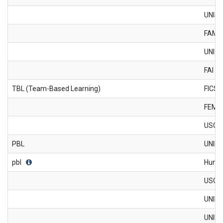
UNIS
FAM
UNI-F
FAI
TBL (Team-Based Learning)
FICS
FEMA
USCS
PBL
UNIF
pbl
Huma
USCS
UNINO
UNINO