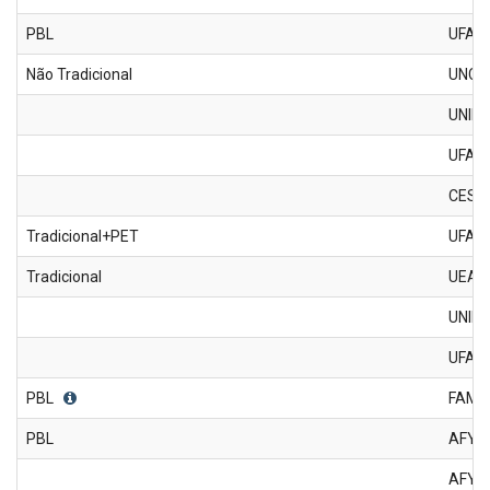
PBL
UFAL
Não Tradicional
UNCI
UNIM
UFAL-
CESM
Tradicional+PET
UFAM
Tradicional
UEA
UNINI
UFAM 
PBL
FAME
PBL
AFYA
AFYA