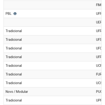
FIMC
PBL
UFRR
UERR
Tradicional
UFRG
Tradicional
UFSM
Tradicional
UFCS
Tradicional
UFPel
Tradicional
UCPE
Tradicional
FURG
Tradicional
UCS
Novo / Modular
PUCR
Tradicional
UPF