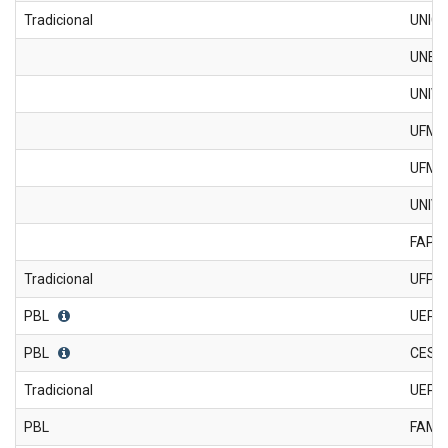
Tradicional
UNIC
UNEM
UNIV
UFMT-
UFMT-
UNIV
FAPA
Tradicional
UFPA
PBL
UEPA
PBL
CESU
Tradicional
UEPA
PBL
FAMA