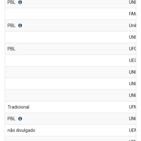
PBL
UNIF
FAMP
PBL
UniRV
UNIFI
PBL
UFG -
UEG/I
UNIC
UNIFI
UNIR
Tradicional
UFMA
PBL
UNIC
não divulgado
UEM