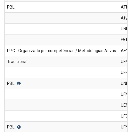
PBL
ATEN
Afya
UNIVE
FATR
PPC - Organizado por competências / Metodologias Ativas
AFYA 
Tradicional
UFMS
UFR
PBL
UNID
UFMS-
UEMS
UFGD
PBL
UFMT