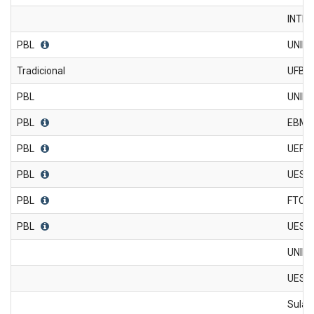
INTE
PBL
UNIF
Tradicional
UFBA
PBL
UNIM
PBL
EBMS
PBL
UEFS
PBL
UESC
PBL
FTC
PBL
UESB
UNIF
UESB
Sulam