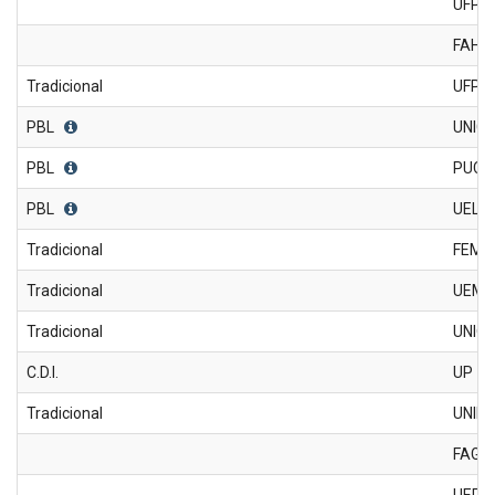
UFPI -
FAHE
Tradicional
UFPR
PBL
UNIC
PBL
PUCP
PBL
UEL
Tradicional
FEMP
Tradicional
UEM
Tradicional
UNIO
C.D.I.
UP
Tradicional
UNIN
FAG