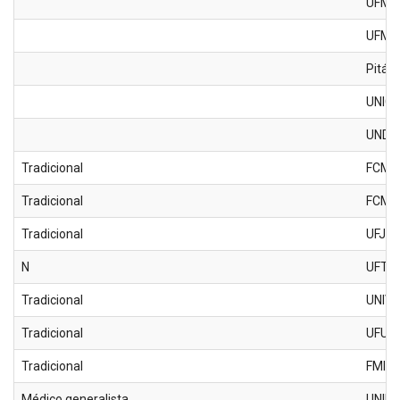
UFMA-
UFMA/
Pitág
UNICE
UNDB
Tradicional
FCM-
Tradicional
FCMS
Tradicional
UFJF
N
UFTM
Tradicional
UNIV
Tradicional
UFU
Tradicional
FMIt
Médico generalista
UNIM