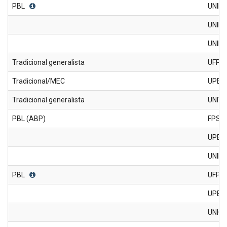
PBL
UNIF
UNIFI
UNIPÊ
Tradicional generalista
UFPE
Tradicional/MEC
UPE
Tradicional generalista
UNIV
PBL (ABP)
FPS
UPE-
UNIN
PBL
UFPE 
UPE -
UNIC