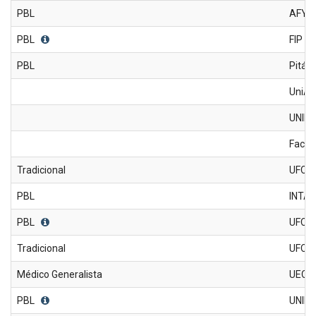
PBL
AFYA
PBL
FIP G
PBL
Pitág
UniA
UNID
Facul
Tradicional
UFC
PBL
INTA-
PBL
UFC/S
Tradicional
UFCA/
Médico Generalista
UECE
PBL
UNIF