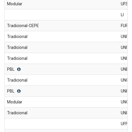
Modular
UFSC
LI
Tradicional-CEPE
FURB
Tradicional
UNIVA
Tradicional
UNIVI
Tradicional
UNIS
PBL
UNES
Tradicional
UNOE
PBL
UNIP
Modular
UNOC
Tradicional
UNIS
UFFS 