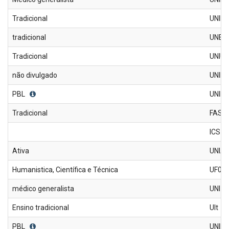
Tradicional
UNIF
tradicional
UNEC
Tradicional
UNIU
não divulgado
UNIP
PBL
UNIF
Tradicional
FASE
ICS
Ativa
UNIA
Humanistica, Científica e Técnica
UF0P
médico generalista
UNI-B
Ensino tradicional
UIt
PBL
UNIP