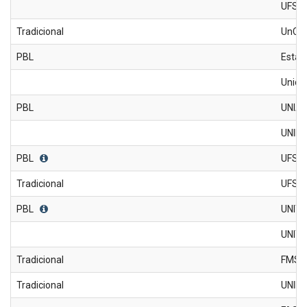
UFSC
Tradicional
UnC
PBL
Estác
Unida
PBL
UNIA
UNIFE
PBL
UFS/C
Tradicional
UFS
PBL
UNIT
UNIT -
Tradicional
FMSP
Tradicional
UNIF