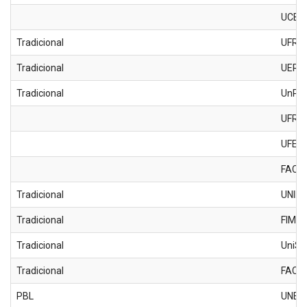
UCB
Tradicional
UFRN
Tradicional
UERN
Tradicional
UnP
UFRN 
UFERS
FACE
Tradicional
UNIR
Tradicional
FIMC
Tradicional
UniSL
Tradicional
FACI
PBL
UNES