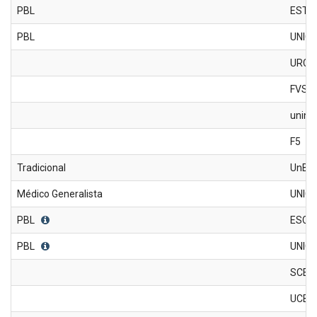
PBL
ESTÁ
PBL
UNIC
URCA
FVS
unint
F5
Tradicional
UnB
Médico Generalista
UNIC
PBL
ESCS
PBL
UNIC
SCES
UCB