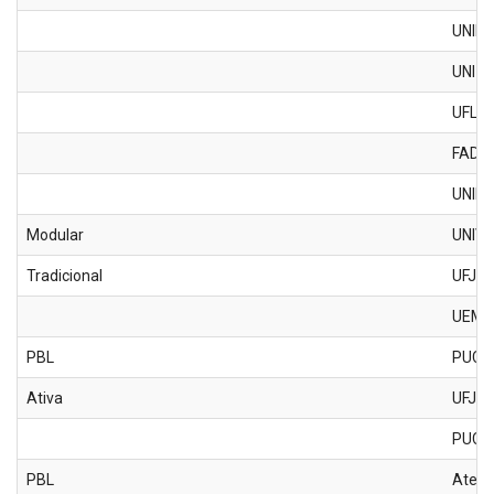
UNIF
UNI-F
UFLA
FADIP
UNIP
Modular
UNIV
Tradicional
UFJF 
UEMG
PBL
PUC-
Ativa
UFJF.
PUC-P
PBL
Atena