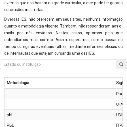
tivemos que nos basear na grade curricular, o que pode ter gerado
conclusões incorretas.
Diversas IES, não oferecem em seus sites, nenhuma informação
quanto a metodologia vigente. Também, não responderam aos e-
mails por nós enviados. Nestes casos, optamos pelo que
entendíamos mais correto. Assim, esperamos com o passar do
tempo corrigir as eventuais falhas, mediante informes oficiais ou
de internautas que estejam cursando uma das IES.
Metodologia
Sigla
Metodologia
Puc-T
de
UFAC
ensino
pbl
UNIN
PBL
ITPA