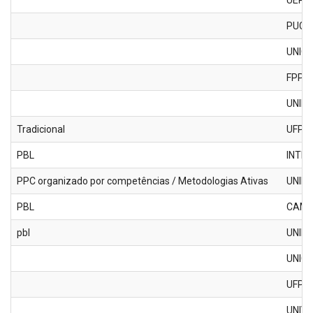
UEPG
PUC 
UNIOE
FPP
UNILA
Tradicional
UFPR
PBL
INTE
PPC organizado por competências / Metodologias Ativas
UNID
PBL
CAMP
pbl
UNIP
UNIC
UFPR 
UNIVE