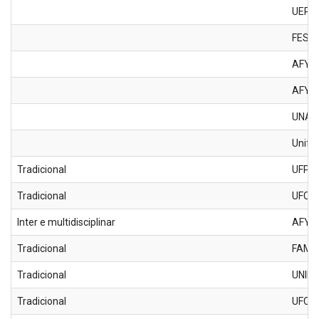
UEPA
FESA
AFYA
AFYA
UNA
Unifib
Tradicional
UFPB
Tradicional
UFCG
Inter e multidisciplinar
AFYA
Tradicional
FAME
Tradicional
UNIFA
Tradicional
UFCG