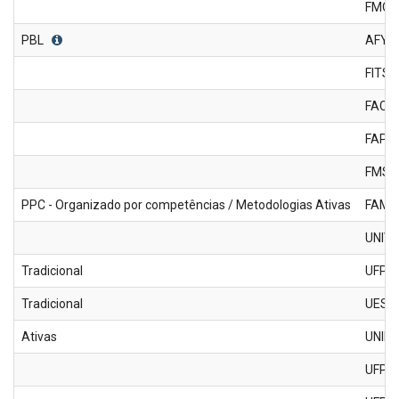
FMO
PBL
AFYA
FITS
FACA
FAP
FMS
PPC - Organizado por competências / Metodologias Ativas
FAME
UNIV
Tradicional
UFPI
Tradicional
UESPI
Ativas
UNIN
UFP -