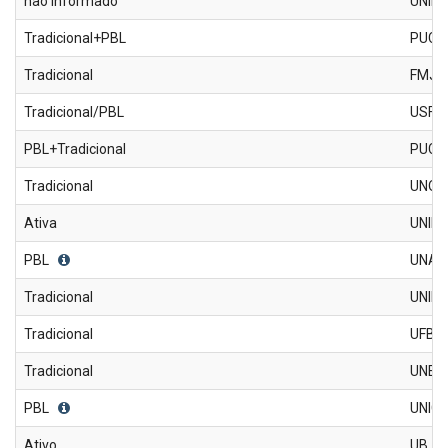
não informado
UNIFI
Tradicional+PBL
PUCSP
Tradicional
FMJ
Tradicional/PBL
USF
PBL+Tradicional
PUC-
Tradicional
UNOE
Ativa
UNIM
PBL
UNAE
Tradicional
UNIM
Tradicional
UFBM
Tradicional
UNES
PBL
UNICI
Ativo
UB