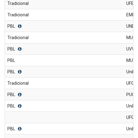
Tradicional
UFES
Tradicional
EME
PBL
UNES
Tradicional
MULTI
PBL
UVV
PBL
MULTI
PBL
UniRV
Tradicional
UFG
PBL
PUC-
PBL
UniE
UFG-J
PBL
UniRV