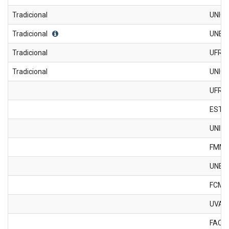
Tradicional
UNIG
Tradicional
UNES
Tradicional
UFRJ
Tradicional
UNIG
UFRJ
ESTÁ
UNIR
FMMS
UNESA
FCM 
UVA
FAC-