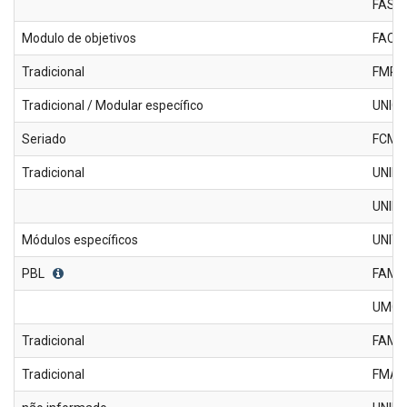
FASM
Modulo de objetivos
FACI
Tradicional
FMRP
Tradicional / Modular específico
UNIC
Seriado
FCMS
Tradicional
UNIL
UNIF
Módulos específicos
UNIT
PBL
FAM
UMC
Tradicional
FAME
Tradicional
FMAB