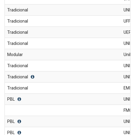
Tradicional
UNIRI
Tradicional
UFF
Tradicional
UERJ
Tradicional
UNIF
Modular
UniF
Tradicional
UNIF
Tradicional
UNIV
Tradicional
EMS
PBL
UNIF
FMC
PBL
UNIG/
PBL
UNIG/