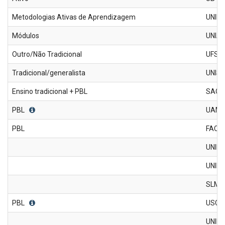
Metodologias Ativas de Aprendizagem
UNIN
Módulos
UNIA
Outro/Não Tradicional
UFSC
Tradicional/generalista
UNIS
Ensino tradicional + PBL
SAO 
PBL
UAM
PBL
FACE
UNIL
UNIFE
SLMA
PBL
USCS
UNIFA