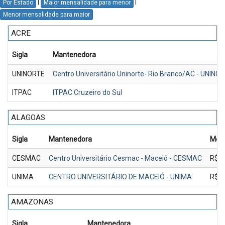
|
|
Por Estado
Maior mensalidade para menor
Menor mensalidade para maior
ACRE
Sigla
Mantenedora
UNINORTE
Centro Universitário Uninorte- Rio Branco/AC - UNINO
ITPAC
ITPAC Cruzeiro do Sul
ALAGOAS
Sigla
Mantenedora
Mens
CESMAC
Centro Universitário Cesmac - Maceió - CESMAC
R$ 1
UNIMA
CENTRO UNIVERSITÁRIO DE MACEIÓ - UNIMA
R$ 1
AMAZONAS
Sigla
Mantenedora