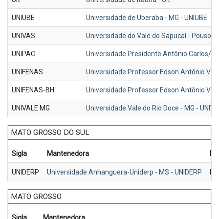
UNIUBE
Universidade de Uberaba - MG - UNIUBE
UNIVAS
Universidade do Vale do Sapucaí - Pouso 
UNIPAC
Universidade Presidente Antônio Carlos/MG
UNIFENAS
Universidade Professor Edson Antônio Ve
UNIFENAS-BH
Universidade Professor Edson Antônio Vel
UNIVALE MG
Universidade Vale do Rio Doce - MG - UNIV
MATO GROSSO DO SUL
Sigla
Mantenedora
Me
UNIDERP
Universidade Anhanguera-Uniderp - MS - UNIDERP
R$
MATO GROSSO
Sigla
Mantenedora
M