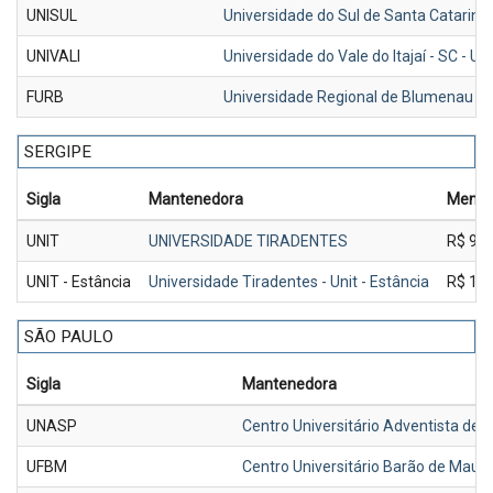
UNISUL
Universidade do Sul de Santa Catarin
UNIVALI
Universidade do Vale do Itajaí - SC - UN
FURB
Universidade Regional de Blumenau - 
SERGIPE
Sigla
Mantenedora
Mensa
UNIT
UNIVERSIDADE TIRADENTES
R$ 9.8
UNIT - Estância
Universidade Tiradentes - Unit - Estância
R$ 10.
SÃO PAULO
Sigla
Mantenedora
UNASP
Centro Universitário Adventista de 
UFBM
Centro Universitário Barão de Mauá-