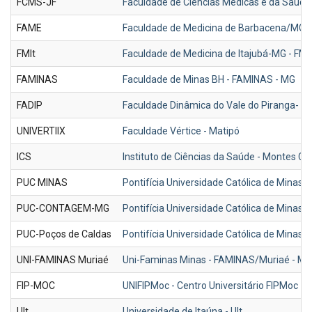
FCMS-JF
Faculdade de Ciências Médicas e da Saúd
FAME
Faculdade de Medicina de Barbacena/MG 
FMIt
Faculdade de Medicina de Itajubá-MG - FMI
FAMINAS
Faculdade de Minas BH - FAMINAS - MG
FADIP
Faculdade Dinâmica do Vale do Piranga- P
UNIVERTIIX
Faculdade Vértice - Matipó
ICS
Instituto de Ciências da Saúde - Montes C
PUC MINAS
Pontifícia Universidade Católica de Minas
PUC-CONTAGEM-MG
Pontifícia Universidade Católica de Mina
PUC-Poços de Caldas
Pontifícia Universidade Católica de Minas 
UNI-FAMINAS Muriaé
Uni-Faminas Minas - FAMINAS/Muriaé - MG
FIP-MOC
UNIFIPMoc - Centro Universitário FIPMoc
UIt
Universidade de Itaúna - UIt