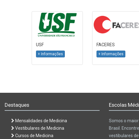
USF
FACERES
+ Informações
+ Informações
Destaques
Escolas Médi
Mensalidades de Medicina
Somos o maior 
Vestibulares de Medicina
Brasil. Encontr
Cursos de Medicina
vestibulares d