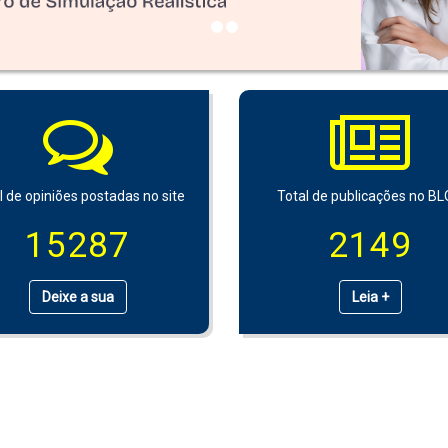
l de opiniões postadas no site
Total de publicações no B
15287
2149
Deixe a sua
Leia +