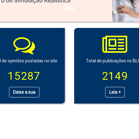
l de opiniões postadas no site
Total de publicações no B
15287
2149
Deixe a sua
Leia +