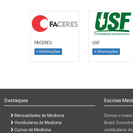
FACERES
USF
+ Informações
+ Informações
Destaques
Escolas Médi
Mensalidades de Medicina
Somos o maior 
Vestibulares de Medicina
Brasil. Encontr
Cursos de Medicina
vestibulares d