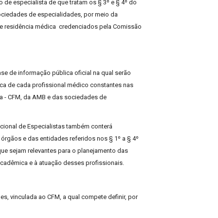
lo de especialista de que tratam os § 3º e § 4º do
 sociedades de especialidades, por meio da
de residência médica credenciados pela Comissão
ase de informação pública oficial na qual serão
ica de cada profissional médico constantes nas
a - CFM, da AMB e das sociedades de
acional de Especialistas também conterá
órgãos e das entidades referidos nos § 1º a § 4º
que sejam relevantes para o planejamento das
acadêmica e à atuação desses profissionais.
s, vinculada ao CFM, a qual compete definir, por