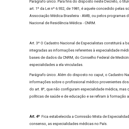
Parágrafo único. Para fins do disposto neste Decreto, o títu
art. 1º da Lei nº 6.932, de 1981, é aquele concedido pelas
Associação Médica Brasileira - AMB, ou pelos programas 
Nacional de Residência Médica - CNRM.
Art. 3º O Cadastro Nacional de Especialistas constituirá a b
integradas as informações referentes à especialidade méd
bases de dados da CNRM, do Conselho Federal de Medicin
especialidades a ela vinculadas.
Parágrafo único. Além do disposto no caput, o Cadastro N
informações sobre o profissional médico provenientes dos 
do art. 8º, que não configuram especialidade médica, mas 
políticas de saúde e de educação e se refiram à formação 
Art. 4º
Fica estabelecida a Comissão Mista de Especialidade
consenso, as especialidades médicas no País.