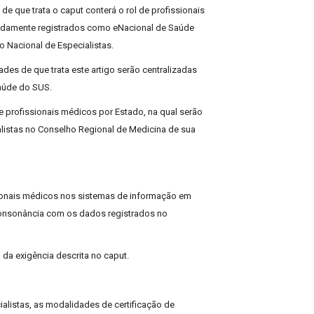
de que trata o caput conterá o rol de profissionais
vidamente registrados como eNacional de Saúde
o Nacional de Especialistas.
des de que trata este artigo serão centralizadas
aúde do SUS.
 de profissionais médicos por Estado, na qual serão
listas no Conselho Regional de Medicina de sua
sionais médicos nos sistemas de informação em
onsonância com os dados registrados no
o da exigência descrita no caput.
ialistas, as modalidades de certificação de