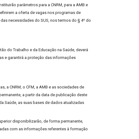
stituirão parâmetros para a CNRM, para a AMB e
efinirem a oferta de vagas nos programas de
o das necessidades do SUS, nos termos do § 4º do
stão do Trabalho e da Educação na Saúde, deverá
tas e garantirá a proteção das informações
tas, a CNRM, o CFM, a AMB e as sociedades de
permanente, a partir da data de publicação deste
o da Saúde, as suas bases de dados atualizadas
uperior disponibilizarão, de forma permanente,
izadas com as informações referentes à formação