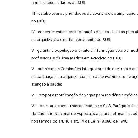
com as necessidades do SUS;
III - estabelecer as prioridades de abertura e de ampliaçã
no País;
IV - conceder estímulos à formação de especialistas para a
na organização e no funcionamento do SUS;
V - garantir à população o direito à informação sobre a mo
profissionais da área médica em exercício no País;
VI - subsidiar as Comissões Intergestores de que trata o art
na pactuação, na organização e no desenvolvimento de açõ
atenção à saúde;
VII - propor a reordenação de vagas para residência médica
VIII - orientar as pesquisas aplicadas ao SUS. Parágrafo ún
do Cadastro Nacional de Especialistas para delinear as aç
nos termos do art. 16 a art. 19 da Lei nº 8.080, de 1990.