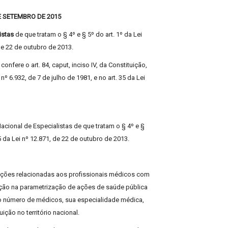
DE SETEMBRO DE 2015
istas
de que tratam o § 4º e § 5º do art. 1º da Lei
 de 22 de outubro de 2013.
fere o art. 84, caput, inciso IV, da Constituição,
nº 6.932, de 7 de julho de 1981, e no art. 35 da Lei
ional de Especialistas de que tratam o § 4º e §
 35 da Lei nº 12.871, de 22 de outubro de 2013.
mações relacionadas aos profissionais médicos com
ação na parametrização de ações de saúde pública
 número de médicos, sua especialidade médica,
ção no território nacional.