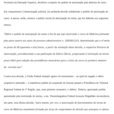
Secretaria da Educação Superior, decidisse a respeito do pedido de
autorização para abertura do curso.
Em cumprimento à determinação judicial, foi proferida decisão indeferindo o pedido de
autorização do
curso. A autora, então, reiterou o pedido inicial de antecipação de tutela, que
foi deferido nos seguintes
termos:
“
Defiro o pedido de antecipação de tutela a fim de que seja autorizado o
curso de Medicina pleiteado
pela parte autora nos autos do processo
administrativo n. 20050011319, determinando que a ré emita
no prazo de 48
(quarenta e oito) horas, a partir da intimação desta decisão, a respectiva Portaria
de
Autorização, providenciando a sua publicação do Diário Oficial, propiciando à
instituição de ensino
prazo hábil para adoção das providências necessárias para o
início do curso no primeiro semestre
do corrente ano”.
Contra essa decisão, a União Federal interpôs agravo de instrumento – ao qual foi
negado o efeito
suspensivo pleiteado – e manifestou pedido de suspensão de liminar perante a
Presidência do Tribunal
Regional Federal da 1ª Região, que, num primeiro momento, o deferiu.
Todavia, apreciando pedido
apresentado pela instituição de ensino, a em.
Desembargadora Federal Assusete Magalhães reconsiderou,
em parte, essa última decisão,
“
para manter, por ora, a autorização de funcionamento da turma do
curso de Medicina
atualmente formada por força do cumprimento da decisão que antecipou os efeitos