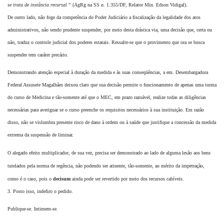
se trata de instância recursal
”
(AgRg na SS n. 1.355/DF, Relator Min. Edson Vidigal).
De outro lado, não foge da competência do Poder Judiciário a fiscalização da legalidade
dos atos
administrativos, não sendo prudente suspender, por meio desta drástica via, uma
decisão que, certa ou
não, traduz o controle judicial dos poderes estatais.
Ressalte-se que o provimento que ora se busca
suspender tem caráter precário.
Demonstrando atenção especial à duração da medida e às suas conseqüências, a em.
Desembargadora
Federal Assusete Magalhães deixou claro que sua decisão permite o
funcionamento de apenas uma turma
do curso de Medicina e tão-somente até que o MEC, em
prazo razoável, realize todas as diligências
necessárias para averiguar se o curso preenche os
requisitos necessários à sua instituição. Em razão
disso, não se vislumbra presente risco de
dano à ordem ou à saúde que justifique a concessão da medida
extrema da suspensão de
liminar.
O alegado efeito multiplicador, de sua vez, precisa ser demonstrado ao lado de alguma
lesão aos bens
tutelados pela norma de regência, não podendo ser atinente, tão-somente, ao
mérito da impetração,
como é o caso, pois o
decisum
ainda pode ser revertido por meio dos
recursos cabíveis.
3. Posto isso, indefiro o pedido.
Publique-se. Intimem-se.