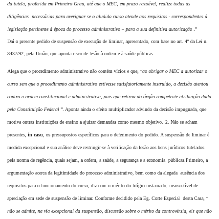
da
tutela, proferida em Primeiro Grau, até que o MEC, em prazo razoável, realize todas as
diligências necessárias para averiguar se o aludido curso atende aos requisitos -
correspondentes à
legislação pertinente à época do processo administrativo – para a sua
definitiva autorização
.”
Daí o presente pedido de suspensão de execução de liminar, apresentado, com base no
art. 4º da Lei n.
8437/92, pela União, que aponta risco de lesão à ordem e à saúde públicas.
Alega que o procedimento administrativo não contém vícios e que, “
ao obrigar o MEC a
autorizar o
curso sem que o procedimento administrativo estivesse satisfatoriamente
instruído, a decisão atentou
contra a ordem constitucional e administrativa, pois que
retirou do órgão competente atribuição dada
pela Constituição Federal
”. Aponta ainda o
efeito multiplicador advindo da decisão impugnada, que
motiva outras instituições de ensino a
ajuizar demandas como mesmo objetivo.
2. Não se acham
presentes,
in casu
, os pressupostos específicos para o deferimento do
pedido.
A suspensão de liminar é
medida excepcional e sua análise deve restringir-se à
verificação da lesão aos bens jurídicos tutelados
pela norma de regência, quais sejam, a
ordem, a saúde, a segurança e a economia públicas.
Primeiro, a
argumentação acerca da legitimidade do processo administrativo, bem como
da alegada ausência dos
requisitos para o funcionamento do curso, diz com o mérito do litígio
instaurado, insuscetível de
apreciação em sede de suspensão de liminar. Conforme decidido
pela Eg. Corte Especial desta Casa, “
não se admite, na via excepcional da suspensão,
discussão sobre o mérito da controvérsia, eis que não