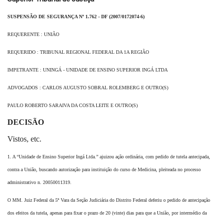
SUSPENSÃO DE SEGURANÇA Nº 1.762 - DF (2007/0172074-6)
REQUERENTE : UNIÃO
REQUERIDO : TRIBUNAL REGIONAL FEDERAL DA 1A REGIÃO
IMPETRANTE : UNINGÁ - UNIDADE DE ENSINO SUPERIOR INGÁ LTDA
ADVOGADOS : CARLOS AUGUSTO SOBRAL ROLEMBERG E OUTRO(S)
PAULO ROBERTO SARAIVA DA COSTA LEITE E OUTRO(S)
DECISÃO
Vistos, etc.
1. A “Unidade de Ensino Superior Ingá Ltda.” ajuizou ação ordinária, com pedido de
tutela antecipada,
contra a União, buscando autorização para instituição do curso de Medicina,
pleiteada no processo
administrativo n. 20050011319.
O MM. Juiz Federal da 5ª Vara da Seção Judiciária do Distrito Federal deferiu o pedido
de antecipação
dos efeitos da tutela, apenas para fixar o prazo de 20 (vinte) dias para que a
União, por intermédio da