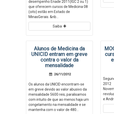
desempenho Enade 2011(IGC 2 ou 1)
que oferecem cursos de Medicina 08
(oito) estão em Estado de
MinasGerais. &nb...
Saiba
Alunos de Medicina da
MOO
UNICID entram em greve
cur
contra o valor da
e
mensalidade
26/11/2012
Segund
2012 J
Os alunos da UNICID encontram-se
Novem
em greve devido ao valor abusivo da
revolu
mensalidade 5600 reis; paralisamos
e Andr
com intuito de que ao menos haja um
congelamento na mensalidade e se
mantenha com o valor de 480...