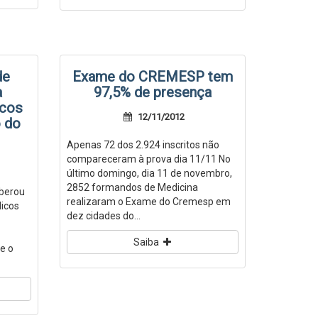
de
Exame do CREMESP tem
a
97,5% de presença
icos
12/11/2012
 do
Apenas 72 dos 2.924 inscritos não
compareceram à prova dia 11/11 No
último domingo, dia 11 de novembro,
2852 formandos de Medicina
iberou
realizaram o Exame do Cremesp em
icos
dez cidades do...
Saiba
e o