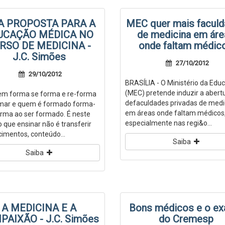
A PROPOSTA PARA A
MEC quer mais facul
UCAÇÃO MÉDICA NO
de medicina em áre
RSO DE MEDICINA -
onde faltam médic
J.C. Simões
27/10/2012
29/10/2012
BRASÍLIA - O Ministério da Edu
(MEC) pretende induzir a abert
quem forma se forma e re-forma
defaculdades privadas de medi
mar e quem é formado forma-
em áreas onde faltam médicos
orma ao ser formado. É neste
especialmente nas regi&o...
o que ensinar não é transferir
imentos, conteúdo...
Saiba
Saiba
A MEDICINA E A
Bons médicos e o e
AIXÃO - J.C. Simões
do Cremesp