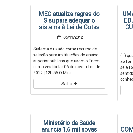
MEC atualiza regras do
UM
Sisu para adequar o
ED
sistema à Lei de Cotas
CU
06/11/2012
Sistema é usado como recurso de
seleção para instituições de ensino
(...) 
superior públicas que usam o Enem
ao for
como vestibular 06 de novembro de
se e f
2012 | 12h 55 O Mini...
sentid
conhec
Saiba
Ministério da Saúde
anuncia 1,6 mil novas
COMP