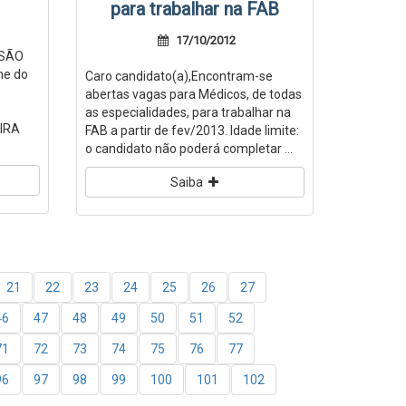
para trabalhar na FAB
17/10/2012
 SÃO
me do
Caro candidato(a),Encontram-se
abertas vagas para Médicos, de todas
as especialidades, para trabalhar na
EIRA
FAB a partir de fev/2013. Idade limite:
o candidato não poderá completar ...
Saiba
21
22
23
24
25
26
27
46
47
48
49
50
51
52
71
72
73
74
75
76
77
96
97
98
99
100
101
102