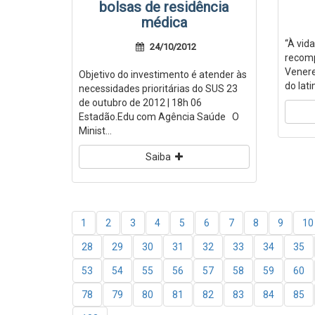
bolsas de residência
médica
‘‘À vi
24/10/2012
recomp
Venere
Objetivo do investimento é atender às
do lati
necessidades prioritárias do SUS 23
de outubro de 2012 | 18h 06
Estadão.Edu com Agência Saúde O
Minist...
Saiba
1
2
3
4
5
6
7
8
9
10
28
29
30
31
32
33
34
35
53
54
55
56
57
58
59
60
78
79
80
81
82
83
84
85