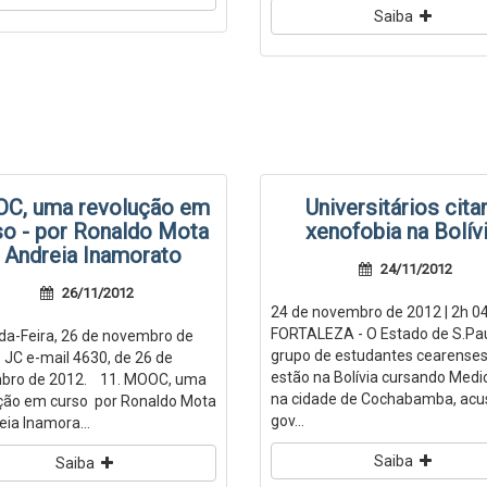
Saiba
C, uma revolução em
Universitários cit
so - por Ronaldo Mota
xenofobia na Bolív
 Andreia Inamorato
24/11/2012
26/11/2012
24 de novembro de 2012 | 2h 0
FORTALEZA - O Estado de S.Pa
a-Feira, 26 de novembro de
grupo de estudantes cearense
C e-mail 4630, de 26 de
estão na Bolívia cursando Medic
bro de 2012. 11. MOOC, uma
na cidade de Cochabamba, acu
ção em curso por Ronaldo Mota
gov...
eia Inamora...
Saiba
Saiba