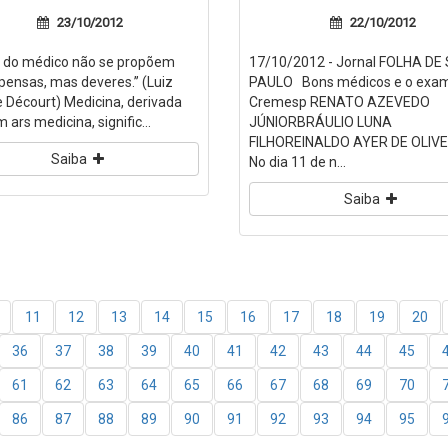
23/10/2012
22/10/2012
da do médico não se propõem
17/10/2012 - Jornal FOLHA DE
ensas, mas deveres.’’ (Luiz
PAULO Bons médicos e o exa
 Décourt) Medicina, derivada
Cremesp RENATO AZEVEDO
m ars medicina, signific...
JÚNIORBRÁULIO LUNA
FILHOREINALDO AYER DE OLIV
Saiba
No dia 11 de n...
Saiba
11
12
13
14
15
16
17
18
19
20
36
37
38
39
40
41
42
43
44
45
61
62
63
64
65
66
67
68
69
70
86
87
88
89
90
91
92
93
94
95