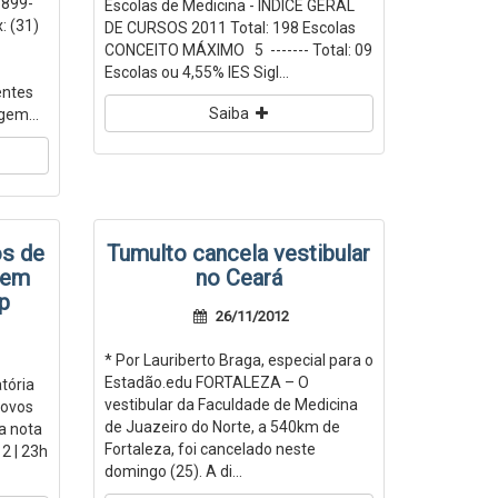
3899-
Escolas de Medicina - ÍNDICE GERAL
: (31)
DE CURSOS 2011 Total: 198 Escolas
CONCEITO MÁXIMO 5 ------- Total: 09
Escolas ou 4,55% IES Sigl...
entes
Saiba
gem...
os de
Tumulto cancela vestibular
 em
no Ceará
p
26/11/2012
* Por Lauriberto Braga, especial para o
Estadão.edu FORTALEZA – O
tória
vestibular da Faculdade de Medicina
novos
de Juazeiro do Norte, a 540km de
a nota
Fortaleza, foi cancelado neste
2 | 23h
domingo (25). A di...