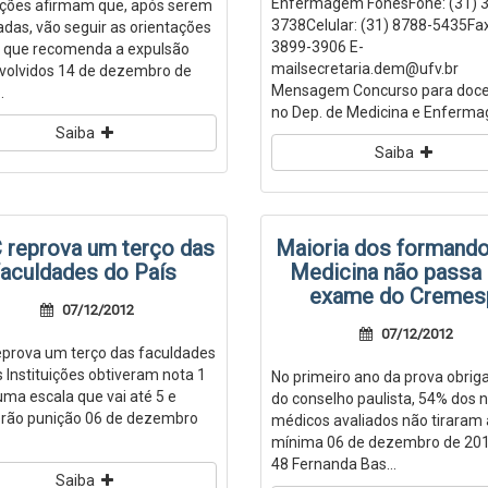
Enfermagem FonesFone: (31) 
uições afirmam que, após serem
3738Celular: (31) 8788-5435Fax
cadas, vão seguir as orientações
3899-3906 E-
- que recomenda a expulsão
mailsecretaria.dem@ufv.br
volvidos 14 de dezembro de
Mensagem Concurso para doc
.
no Dep. de Medicina e Enferma
Saiba
Saiba
reprova um terço das
Maioria dos formand
faculdades do País
Medicina não passa
exame do Cremes
07/12/2012
07/12/2012
prova um terço das faculdades
s Instituições obtiveram nota 1
No primeiro ano da prova obriga
uma escala que vai até 5 e
do conselho paulista, 54% dos 
rão punição 06 de dezembro
médicos avaliados não tiraram 
mínima 06 de dezembro de 201
48 Fernanda Bas...
Saiba