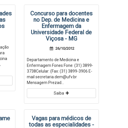
dades
Concurso para docentes
as
no Dep. de Medicina e
os
Enfermagem da
Universidade Federal de
Viçosa - MG
cação
26/10/2012
ura
cina
Departamento de Medicina e
,
Enfermagem Fones Fone: (31) 3899-
3738Celular: (Fax: (31) 3899-3906 E-
mail secretaria.dem@ufv.br
Mensagem Prezad...
Saiba
xame
Vagas para médicos de
todas as especialidades -