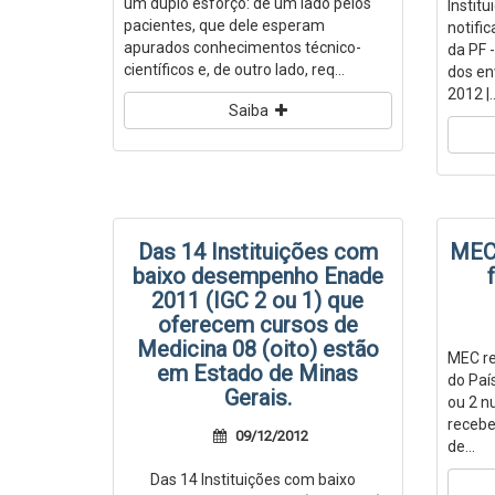
um duplo esforço: de um lado pelos
Instit
pacientes, que dele esperam
notifi
apurados conhecimentos técnico-
da PF 
científicos e, de outro lado, req...
dos en
2012 |..
Saiba
Das 14 Instituições com
MEC 
baixo desempenho Enade
2011 (IGC 2 ou 1) que
oferecem cursos de
Medicina 08 (oito) estão
MEC re
em Estado de Minas
do Paí
Gerais.
ou 2 n
recebe
09/12/2012
de...
Das 14 Instituições com baixo