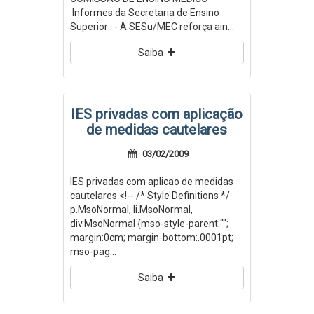
Informes da Secretaria de Ensino
Superior : - A SESu/MEC reforça ain...
Saiba
IES privadas com aplicação
de medidas cautelares
03/02/2009
IES privadas com aplicao de medidas
cautelares <!-- /* Style Definitions */
p.MsoNormal, li.MsoNormal,
div.MsoNormal {mso-style-parent:"";
margin:0cm; margin-bottom:.0001pt;
mso-pag...
Saiba