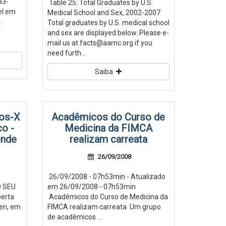
33-
Table 25: Total Graduates by U.S.
el em
Medical School and Sex, 2002-2007
.
Total graduates by U.S. medical school
and sex are displayed below. Please e-
mail us at facts@aamc.org if you
need furth...
Saiba
ios-X
Acadêmicos do Curso de
co -
Medicina da FIMCA
ende
realizam carreata
26/09/2008
26/09/2008 - 07h53min - Atualizado
O SEU
em 26/09/2008 - 07h53min
erta
Acadêmicos do Curso de Medicina da
gen, em
FIMCA realizam carreata Um grupo
de acadêmicos ...