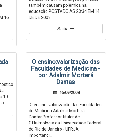
a
também causam polêmica na
educação POSTADO ÀS 23:34 EM 14
EM 16
DE DE 2008 ...
Saiba
ada
O ensino:valorização das
Faculdades de Medicina -
por Adalmir Morterá
Dantas
nóstico
da
16/09/2008
a 10
 no
O ensino: valorização das Faculdades
de Medicina Adalmir Morterá
DantasProfessor titular de
Oftalmologia da Universidade Federal
do Rio de Janeiro - UFRJA
importânci...