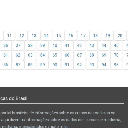
11
12
13
14
15
16
17
18
19
20
36
37
38
39
40
41
42
43
44
45
61
62
63
64
65
66
67
68
69
70
86
87
88
89
90
91
92
93
94
95
cas do Brasil
portal brasileiro de informações sobre os cursos de medicina no
e aqui diversas informações sobre os dados dos cursos de medicina,
e medicina, mensalidades e muito mais.