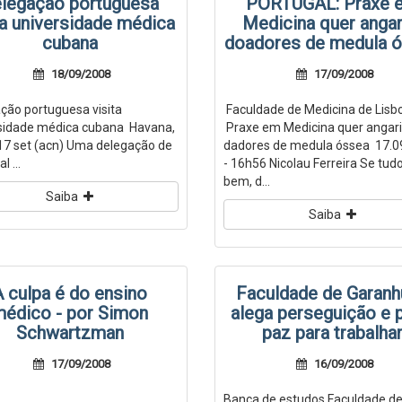
legação portuguesa
PORTUGAL: Praxe 
ta universidade médica
Medicina quer angar
cubana
doadores de medula 
18/09/2008
17/09/2008
ção portuguesa visita
Faculdade de Medicina de Lisb
sidade médica cubana Havana,
Praxe em Medicina quer angari
17 set (acn) Uma delegação de
dadores de medula óssea 17.0
l ...
- 16h56 Nicolau Ferreira Se tudo
bem, d...
Saiba
Saiba
A culpa é do ensino
Faculdade de Garan
édico - por Simon
alega perseguição e 
Schwartzman
paz para trabalha
17/09/2008
16/09/2008
Banca de estudos Faculdade d