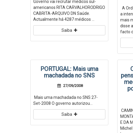
Governo vai recrutar médicos sul-
americanos RITA CARVALHORODRIGO
A Ord
CABRITA-ARQUIVO DN Saúde.
a inte
Actualmente há 4287 médicos ...
mais m
disse 
Saiba
facto d
PORTUGAL: Mais uma
machadada no SNS
pens
med
27/09/2008
p
Mais uma machadada no SNS 27-
Set-2008 O governo autorizou...
CAMIN
Saiba
MONTA
E DA 
Michel