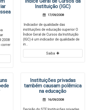
em
Indice Geral de Cursos da
iar
Instituição (IGC)
óssea
17/09/2008
Indicador de qualidade das
instituições de educação superior O
oa
Índice Geral de Cursos da Instituição
ar
(IGC) é um indicador de qualidade de
9.2008
in...
 correr
Saiba
huns
Instituições privadas
pede
também causam polêmica
r
na educação
16/09/2008
e
Decisão do STF Instituições privadas