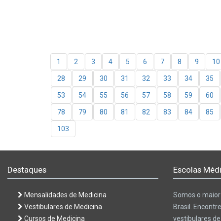
1
2
3
4
5
6
7
8
9
10
28
29
30
31
32
33
34
35
53
54
55
56
57
58
59
60
78
79
80
81
82
83
84
85
103
Destaques
Escolas Médi
Mensalidades de Medicina
Somos o maior 
Vestibulares de Medicina
Brasil. Encontr
Cursos de Medicina
vestibulares d