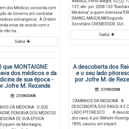
AMRIGS, Porto Alegre, 52 (2): 1
137, abr.-jun. 2008 133 “Bachar
em dos Médicos concorda com
Medicina”,a quem interessa?DR
nção do Governo em contratar
ISMAEL MAGUILNIKSegundo
édicos estrangeiros. A Ordem
Secretário CREMERSDR. GUI...
ainda estar de acordo com o
e não ha...
Saiba
Saiba
O que MONTAIGNE
A descoberta dos Ra
ava dos médicos e da
e o seu lado pitores
icina de sua época -
por Jofre M. de Rez
or Jofre M. Rezende
27/09/2008
27/09/2008
CAMINHOS DA MEDICINA A
DESCOBERTA DOS RAIOS-X E 
HOS DA MEDICINA O QUE
LADO PITORESCO A descob
IGNE PENSAVA DOS MÉDICOS
dos raios-X por Wilhelm Roent
MEDICINA DE SUA ÉPOCA
1895, causou um impact...
 Eyquem de Montaigne,