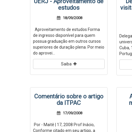
UERJ - Aproveitamento de
De
estudos
visi
18/09/2008
Aproveitamento de estudos Forma
de ingresso disponível para quem
Delega
possua graduação em outros cursos
univer
superiores de duração plena. Por meio
Cuba, 
do aprovei...
Portuga
Saiba
Comentário sobre o artigo
da ITPAC
m
17/09/2008
Por - Maitê | 17, 2008 Prof Inácio,
Conforme citado em seu artigo, a
...