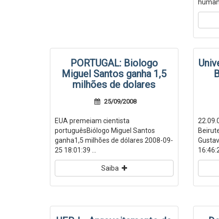
humanis
PORTUGAL: Biologo
Univ
Miguel Santos ganha 1,5
B
milhões de dolares
25/09/2008
EUA premeiam cientista
22.09.
portuguêsBiólogo Miguel Santos
Beirut
ganha1,5 milhões de dólares 2008-09-
Gustav
25 18:01:39 ...
16:46:21
Saiba