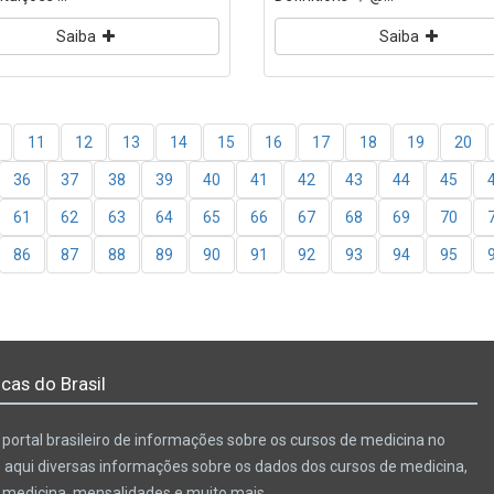
Saiba
Saiba
11
12
13
14
15
16
17
18
19
20
36
37
38
39
40
41
42
43
44
45
61
62
63
64
65
66
67
68
69
70
86
87
88
89
90
91
92
93
94
95
cas do Brasil
portal brasileiro de informações sobre os cursos de medicina no
e aqui diversas informações sobre os dados dos cursos de medicina,
e medicina, mensalidades e muito mais.