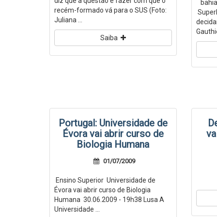
diz que a questão é fazer com que o
bahia 
recém-formado vá para o SUS (Foto:
Superl
Juliana ...
decida
Gauthier
Saiba
Portugal: Universidade de
D
Évora vai abrir curso de
va
Biologia Humana
01/07/2009
Ensino Superior Universidade de
&
Évora vai abrir curso de Biologia
Humana 30.06.2009 - 19h38 Lusa A
Universidade ...