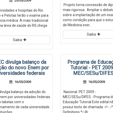
20/05/2009
Projeto torna concessão de di
mais rigorosa Ampliar o debat
sidades e hospitais do Rio
sobre a implantação de um ex
 e Pelotas terão o exame para
como condição para que o est
ncia médica A mais tradicional
de Medicina exer...
na área de saúde do RS chega
Saiba
Saiba
C divulga balanço da
Programa de Educa
ção do novo Enem por
Tutorial - PET 2009
iversidades federais
MEC/SESu/DIFE
16/05/2009
16/05/2009
vulga balanço da adoção do
Nacional PET 2009 -
nem por universidades federais
MEC/SESu/DIFES - Programa d
a tabelas com o
Educação Tutorial Este edital n
onamento de cada universidade.
possui texto de chamada. <!-- /
ituições ...
Definitions */ @...