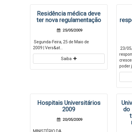
Residência médica deve
ter nova regulamentação
resp
25/05/2009
Segunda-Feira, 25 de Maio de
2009 | Vers&at...
23/05/
respon
Saiba
cresce
poder j
Hospitais Universitários
Uni
2009
do 
20/05/2009
MINISTÉRIO DA