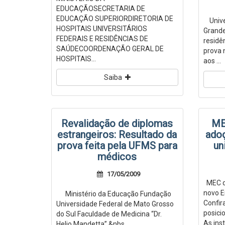
EDUCAÇÃOSECRETARIA DE
EDUCAÇÃO SUPERIORDIRETORIA DE
Univer
HOSPITAIS UNIVERSITÁRIOS
Grande
FEDERAIS E RESIDÊNCIAS DE
residê
SAÚDECOORDENAÇÃO GERAL DE
prova 
HOSPITAIS...
aos ...
Saiba
Revalidação de diplomas
ME
estrangeiros: Resultado da
ado
prova feita pela UFMS para
un
médicos
17/05/2009
MEC di
novo E
Ministério da Educação Fundação
Confir
Universidade Federal de Mato Grosso
posici
do Sul Faculdade de Medicina “Dr.
As inst
Helio Mandetta” &nbs...