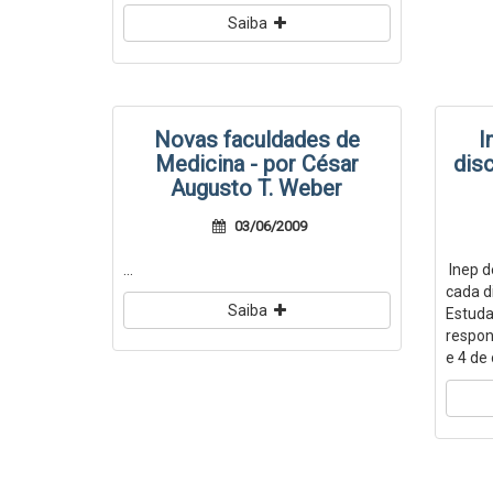
Saiba
Novas faculdades de
I
Medicina - por César
disc
Augusto T. Weber
03/06/2009
...
Inep de
cada d
Saiba
Estuda
respon
e 4 de 