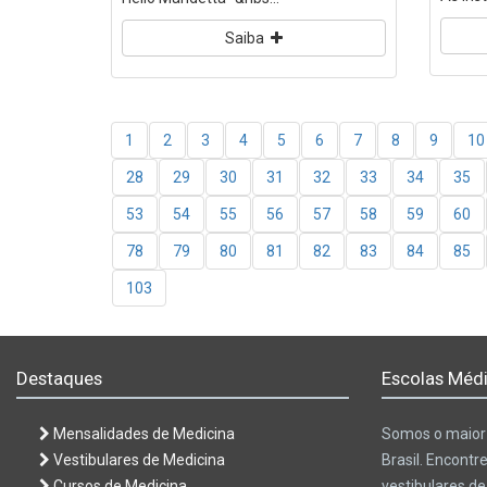
Saiba
1
2
3
4
5
6
7
8
9
10
28
29
30
31
32
33
34
35
53
54
55
56
57
58
59
60
78
79
80
81
82
83
84
85
103
Destaques
Escolas Médi
Mensalidades de Medicina
Somos o maior 
Vestibulares de Medicina
Brasil. Encontr
Cursos de Medicina
vestibulares d