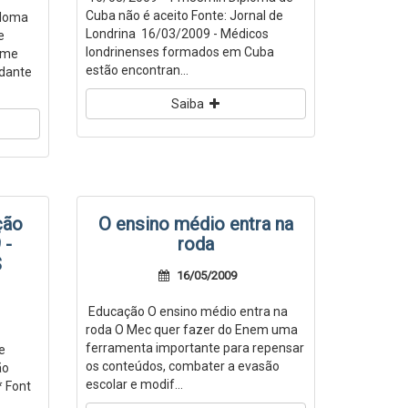
Cuba não é aceito Fonte: Jornal de
ploma
Londrina 16/03/2009 - Médicos
e
londrinenses formados em Cuba
ame
estão encontran...
udante
Saiba
ção
O ensino médio entra na
 -
roda
S
16/05/2009
Educação O ensino médio entra na
roda O Mec quer fazer do Enem uma
ferramenta importante para repensar
e
os conteúdos, combater a evasão
ão
escolar e modif...
* Font