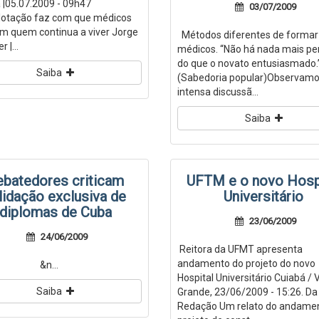
|05.07.2009 - 09h47
03/07/2009
otação faz com que médicos
m quem continua a viver Jorge
Métodos diferentes de formar
 |...
médicos. “Não há nada mais pe
do que o novato entusiasmado.
Saiba
(Sabedoria popular)Observam
intensa discussã...
Saiba
ebatedores criticam
UFTM e o novo Hosp
lidação exclusiva de
Universitário
diplomas de Cuba
23/06/2009
24/06/2009
Reitora da UFMT apresenta
andamento do projeto do novo
n...
Hospital Universitário Cuiabá /
Saiba
Grande, 23/06/2009 - 15:26. Da
Redação Um relato do andame