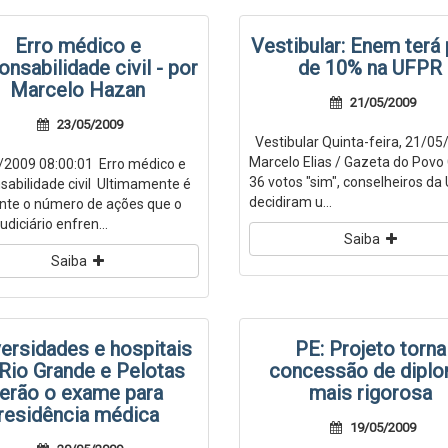
Erro médico e
Vestibular: Enem terá
onsabilidade civil - por
de 10% na UFPR
Marcelo Hazan
21/05/2009
23/05/2009
Vestibular Quinta-feira, 21/05
Marcelo Elias / Gazeta do Pov
2009 08:00:01 Erro médico e
36 votos "sim", conselheiros da
sabilidade civil Ultimamente é
decidiram u...
nte o número de ações que o
udiciário enfren...
Saiba
Saiba
versidades e hospitais
PE: Projeto torna
Rio Grande e Pelotas
concessão de dipl
terão o exame para
mais rigorosa
residência médica
19/05/2009