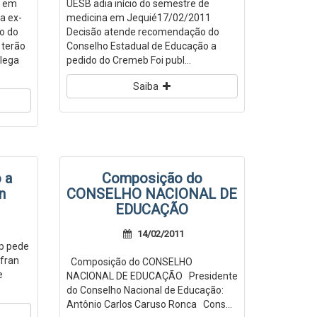
o em
UESB adia início do semestre de
a ex-
medicina em Jequié17/02/2011
o do
Decisão atende recomendação do
 terão
Conselho Estadual de Educação a
alega
pedido do Cremeb Foi publ...
Saiba
 a
Composição do
n
CONSELHO NACIONAL DE
EDUCAÇÃO
14/02/2011
p pede
ifran
Composição do CONSELHO
e
NACIONAL DE EDUCAÇÃO Presidente
.
do Conselho Nacional de Educação:
Antônio Carlos Caruso Ronca Cons...