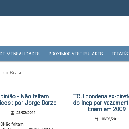
 DE MENSALIDADES
PRÓXIMOS VESTIBULARES
ESTATÍS
 do Brasil
pinião - Não faltam
TCU condena ex-diret
cos : por Jorge Darze
do Inep por vazament
Enem em 2009
23/02/2011
18/02/2011
ÃONão faltam