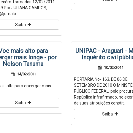
 recém-formados 12/02/2011
59 Por JULIANA CAMPOS,
@jornalo...
Saiba
Voe mais alto para
UNIPAC - Araguari - 
ergar mais longe - por
Inquérito civil públ
Nelson Tanuma
10/02/2011
14/02/2011
PORTARIA No- 163, DE 06 DE
SETEMBRO DE 2010 O MINISTÉ
is alto para enxergar mais
PÚBLICO FEDERAL, pelo procur
ge. ...
República infrafirmado, no exer
Saiba
de suas atribuições constit...
Saiba