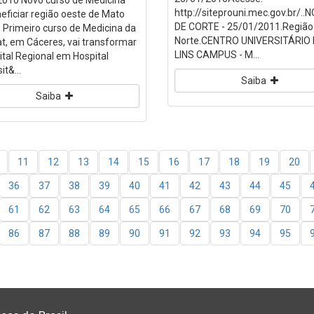
2010 Novo curso de Medicina
http://siteprouni.mec.gov.br/.
neficiar região oeste de Mato
DE CORTE - 25/01/2011.Região
 Primeiro curso de Medicina da
Norte.CENTRO UNIVERSITÁRIO 
, em Cáceres, vai transformar
LINS CAMPUS - M...
ital Regional em Hospital
it&...
Saiba
Saiba
11
12
13
14
15
16
17
18
19
20
36
37
38
39
40
41
42
43
44
45
61
62
63
64
65
66
67
68
69
70
86
87
88
89
90
91
92
93
94
95