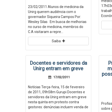
médico
17h03
23/02/2011 Alunos de medicina da
trabal
Unirg querem audiência com o
Econôm
governador Siqueira Campos Por:
Wesley Silas Em busca de melhorias
no curso de medicina, membros do
C.A visitaram a repre...
Saiba
Docentes e servidores da
P
Unirg entram em greve
m
poss
17/02/2011
Notícias Terça-feira, 15 de fevereiro
de 2011, 09h58m Gurupi Docentes e
servidores da Unirg entram em greve
nesta quinta em protesto contra
Profis
gestores: denúncias incluem venda de
sobre 