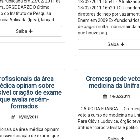
sPublicada em 23/02/2011 às
18/02/2011 15h41 - Atualizad
mJORGE DARZE O último
18/02/2011 16h20 TCU conden
ho do Instituto de Pesquisa
diretores do Inep por vazament
ica Aplicada (Ipea), lançad...
Enem em 2009 Ex-funcionários
de pagar multa.Tribunal ainda 
Saiba
que houve pag...
Saiba
rofissionais da área
Cremesp pede veto
édica opinam sobre
medicina da Unifra
ível criação de exame
14/02/2011
que avalia recém-
formados
DIÁRIO DA FRANCA . Cremes
veto a curso de medicina na Un
15/02/2011
Para Clóvis Ludovice, órgão tev
atitude "corporativista e polític..
sionais da área médica opinam
possível criação de exame que
Saiba