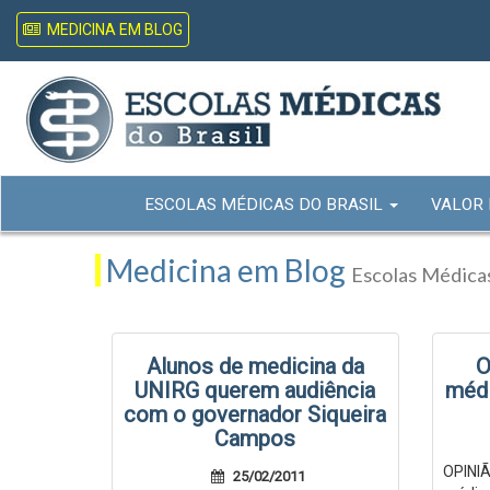
MEDICINA EM BLOG
ESCOLAS MÉDICAS DO BRASIL
VALOR
Medicina em Blog
Escolas Médicas
Alunos de medicina da
O
UNIRG querem audiência
médi
com o governador Siqueira
Campos
OPINI
25/02/2011