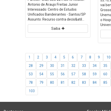
22.12.
Antonio de Araujo Freitas Junior
vai be
Interessado: Centro de Estudos
Grosso
Unificados Bandeirantes - Santos/SP
Unemat
Assunto: Recurso contra decis&atil...
o Hosp
Univers
Saiba
1
2
3
4
5
6
7
8
9
10
28
29
30
31
32
33
34
35
53
54
55
56
57
58
59
60
78
79
80
81
82
83
84
85
103