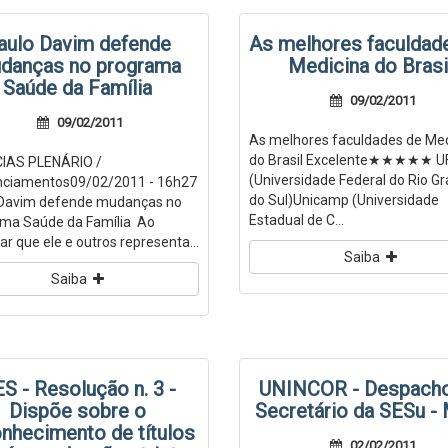
aulo Davim defende
As melhores faculdad
danças no programa
Medicina do Brasi
Saúde da Família
09/02/2011
09/02/2011
As melhores faculdades de Med
do Brasil Excelente★★★★★ 
IAS PLENÁRIO /
(Universidade Federal do Rio G
nciamentos09/02/2011 - 16h27
do Sul)Unicamp (Universidade
 Davim defende mudanças no
Estadual de C...
ma Saúde da Família Ao
r que ele e outros representa...
Saiba
Saiba
S - Resolução n. 3 -
UNINCOR - Despach
Dispõe sobre o
Secretário da SESu -
nhecimento de títulos
02/02/2011