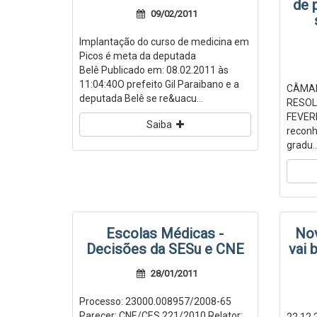
de 
09/02/2011
Implantação do curso de medicina em
Picos é meta da deputada
Belê Publicado em: 08.02.2011 às
11:04:40O prefeito Gil Paraibano e a
CÂMAR
deputada Belê se re&uacu...
RESOLU
FEVERE
Saiba
reconh
gradu..
Escolas Médicas -
Nov
Decisões da SESu e CNE
vai 
28/01/2011
Processo: 23000.008957/2008-65
Parecer: CNE/CES 221/2010 Relator: