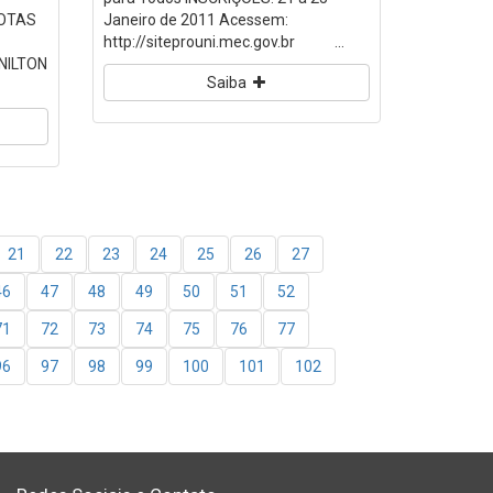
.NOTAS
Janeiro de 2011 Acessem:
http://siteprouni.mec.gov.br ...
NILTON
Saiba
21
22
23
24
25
26
27
46
47
48
49
50
51
52
71
72
73
74
75
76
77
96
97
98
99
100
101
102