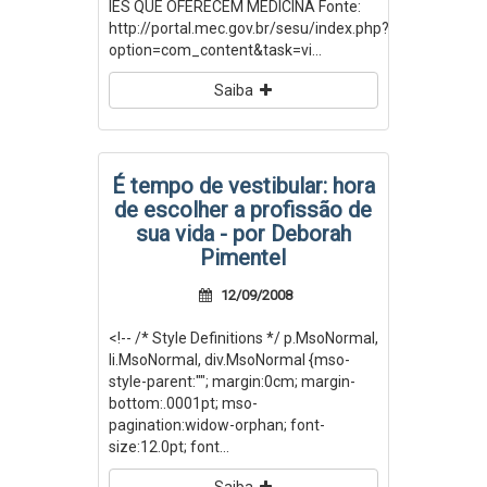
IES QUE OFERECEM MEDICINA Fonte:
http://portal.mec.gov.br/sesu/index.php?
option=com_content&task=vi...
Saiba
É tempo de vestibular: hora
de escolher a profissão de
sua vida - por Deborah
Pimentel
12/09/2008
<!-- /* Style Definitions */ p.MsoNormal,
li.MsoNormal, div.MsoNormal {mso-
style-parent:""; margin:0cm; margin-
bottom:.0001pt; mso-
pagination:widow-orphan; font-
size:12.0pt; font...